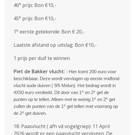
e
40
prijs: Bon €10,-
e
45
prijs: Bon €10,-
e
1
eerste getekende: Bon € 20,-
Laatste afstand op uitslag: Bon €10,-
1 prijs per duif te winnen
Piet de Bakker vlucht:
: Hier komt 200 euro voor
beschikbaar. Deze wordt vervlogen op eerste midfond
vlucht oude duiven ( 9/5 Melun). Het bedrag wordt in
e
e
4X50 euro verdeeld. Dit door van 1
en 2
get de
e
e
punten op te tellen. Alleen met te weinig 1
en 2
get
e
zullen de punten van de 1
get tellen met voorrang op
e
de 2
get duiven.
18: Paasvlucht ( afh vd vogelgriep): 11 April
2026 wordt er een paasvlucht vervlogen. De